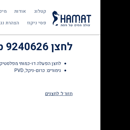
קטלוג
אודות
מיכ
פסי ניקוז
הצהרת נג
לחצן TECEloop 9240626
לחצן‭ ‬הפעלה‭ ‬דו‭-‬כמותי מפלסטיק
גימורים: כרום-ניקל, PVD
חזור ל: לחצנים