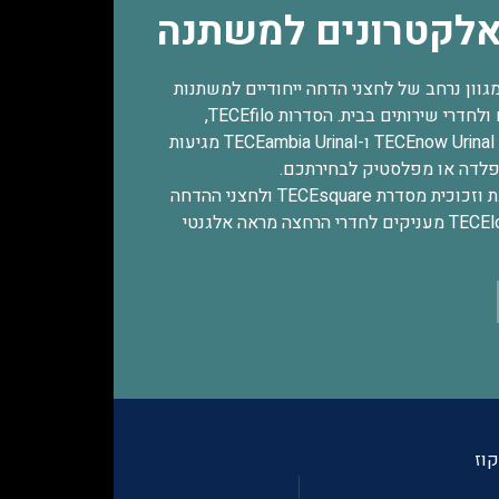
אלקטרונים למשתנה
 מציעה מגוון נרחב של לחצני הדחה ייחודיים למשתנות
לפרויקטים מסחריים ולחדרי שירותים בבית. הסדרות TECEfilo‏,
TECEplanus Urinal‏, TECEnow Urinal ו-TECEambia Urinal מגיעות
מפלדה או מפלסטיק לבחירתכם.
לחצני ההדחה ממתכת וזכוכית מסדרת TECEsquare ולחצני ההדחה
מזכוכית מסדרת TECEloop מעניקים לחדרי הרחצה מראה אלגנטי
קוז