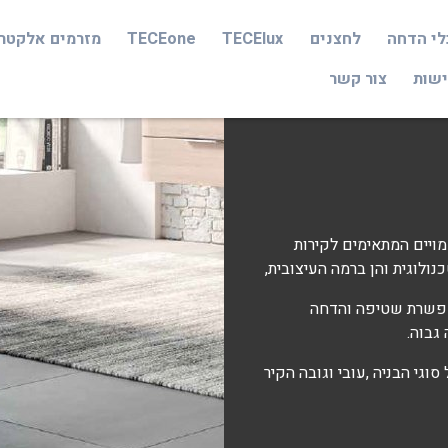
לי הדחה
לחצנים
TECElux
TECEone
מזרמים אלקטר
ישות
צור קשר
חה סמויים המתאימים לקירות
לוגית והן ברמה העיצובית,
אפשרת שטיפה והדחה
גבוה.
סוגי הבניה ,עובי וגובה הקיר