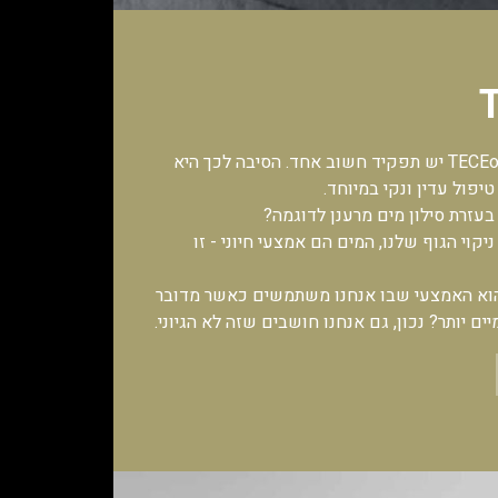
לאסלה השוטפת TECEone יש תפקיד חשוב אחד. הסיבה לכך היא
יפול עדין ונקי במיוחד.
בעזרת סילון מים מרענן לדוגמה?
וי הגוף שלנו, המים הם אמצעי חיוני - זו
 הוא האמצעי שבו אנחנו משתמשים כאשר מדובר
יים יותר? נכון, גם אנחנו חושבים שזה לא הגיוני.