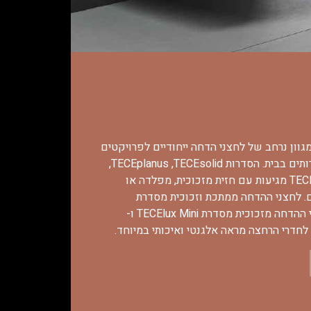
 מציעה מגוון נרחב של לחצני הדחה ייחודיים לפרויקטים
מסחריים ולחדרי שירותים בבית. הסדרות TECEsolid‏, TECEplanus‏,
TECEnow ו-TECEambia מגיעות עם חזית מזכוכית, מפלדה או
 לחצני ההדחה ממתכת וזכוכית מסדרת
TECEsquare ולחצני ההדחה מזכוכית מסדרת TECElux Mini ו-